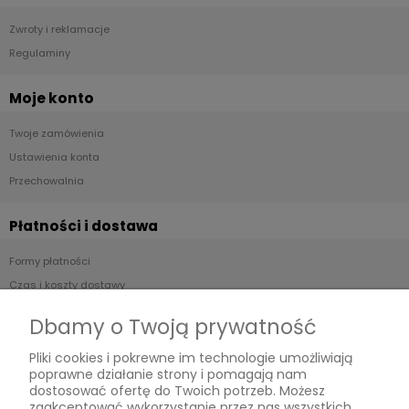
Zwroty i reklamacje
Regulaminy
Moje konto
Twoje zamówienia
Ustawienia konta
Przechowalnia
Płatności i dostawa
Formy płatności
Czas i koszty dostawy
Czas realizacji zamówienia
Dbamy o Twoją prywatność
Informacje
Pliki cookies i pokrewne im technologie umożliwiają
poprawne działanie strony i pomagają nam
dostosować ofertę do Twoich potrzeb. Możesz
Polityka prywatności
zaakceptować wykorzystanie przez nas wszystkich