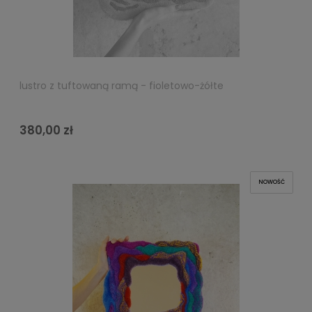
lustro z tuftowaną ramą - fioletowo-żółte
380,00 zł
NOWOŚĆ