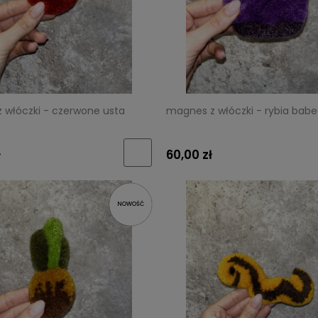
 włóczki - czerwone usta
magnes z włóczki - rybia bab
ł
60,00 zł
NOWOŚĆ