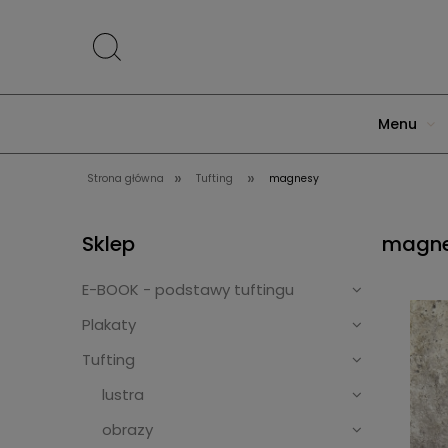
Menu
»
»
Strona główna
Tufting
magnesy
Sklep
magn
E-BOOK - podstawy tuftingu
Plakaty
Tufting
lustra
obrazy