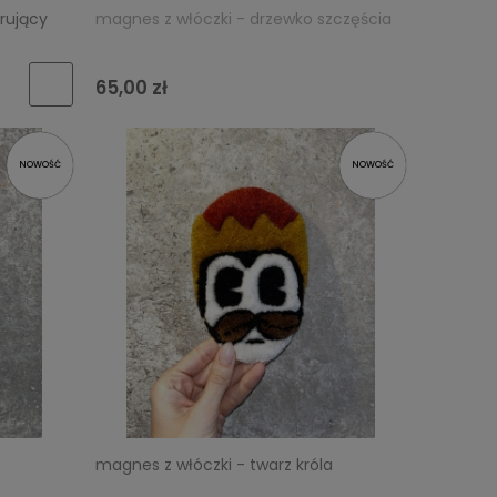
trujący
magnes z włóczki - drzewko szczęścia
65,00 zł
NOWOŚĆ
NOWOŚĆ
magnes z włóczki - twarz króla