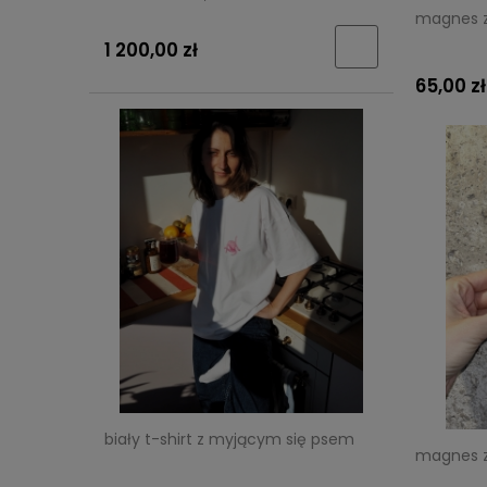
magnes z
1 200,00 zł
65,00 zł
biały t-shirt z myjącym się psem
magnes z 