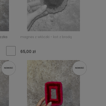
eczka
magnes z włóczki - kot z brodą
65,00 zł
NOWOŚĆ
NOWOŚĆ