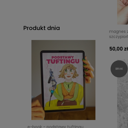
Produkt dnia
magnes z
szczypio
50,00 zł
e-book - podstawy tuftingu