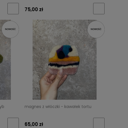
75,00 zł
NOWOŚĆ
NOWOŚĆ
zyb
magnes z włóczki - kawałek tortu
65,00 zł