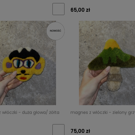
65,00 zł
NOWOŚĆ
włóczki - duża głowa/ żółta
magnes z włóczki - zielony gr
75,00 zł