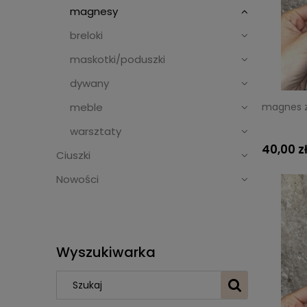
magnesy
breloki
maskotki/poduszki
dywany
meble
magnes z
warsztaty
40,00 z
Ciuszki
Nowości
Wyszukiwarka