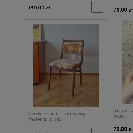
180,00 zł
70,00 zł
magnes z 
krzesło z PRL-u - tuftowany
twarz
materiał, WEŁNA
70,00 zł