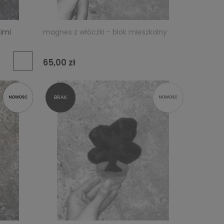
kimi
magnes z włóczki - blok mieszkalny
65,00 zł
NOWOŚĆ
NOWOŚĆ