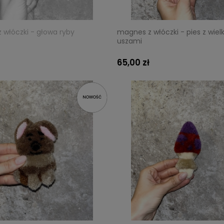
 włóczki - głowa ryby
magnes z włóczki - pies z wiel
uszami
65,00 zł
NOWOŚĆ