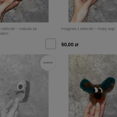
 włóczki - cebula ze
magnes z włóczki - mały wąż
rkiem
50,00 zł
NOWOŚĆ