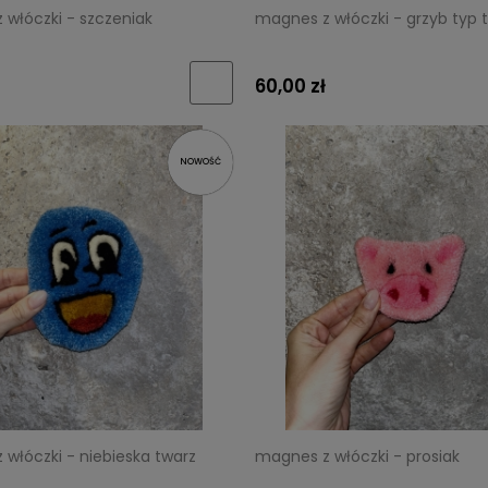
 włóczki - szczeniak
magnes z włóczki - grzyb typ 
60,00 zł
NOWOŚĆ
włóczki - niebieska twarz
magnes z włóczki - prosiak