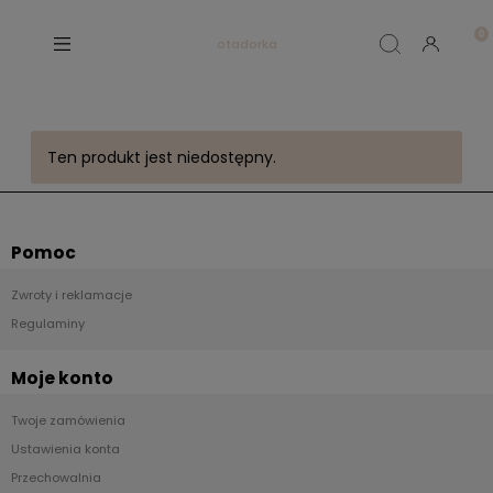
otadorka
Ten produkt jest niedostępny.
Pomoc
Zwroty i reklamacje
Regulaminy
Moje konto
Twoje zamówienia
Ustawienia konta
Przechowalnia