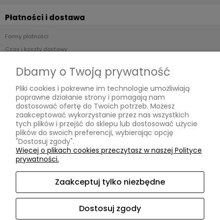
Płatności i dostawa
Formy płatności
Czas i koszty dostawy
Czas realizacji zamówienia
Dbamy o Twoją prywatność
Informacje
Pliki cookies i pokrewne im technologie umożliwiają
poprawne działanie strony i pomagają nam
Polityka prywatności
dostosować ofertę do Twoich potrzeb. Możesz
zaakceptować wykorzystanie przez nas wszystkich
tych plików i przejść do sklepu lub dostosować użycie
O nas
plików do swoich preferencji, wybierając opcję
"Dostosuj zgody".
Kontakt i dane firmy
Więcej o plikach cookies przeczytasz w naszej Polityce
prywatności.
O mnie
Zaakceptuj tylko niezbędne
IG @otadorka
Dostosuj zgody